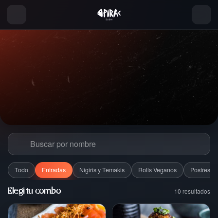
Todo
Entradas
Nigiris y Temakis
Rolls Veganos
Postres
10
resultados
Elegi tu combo